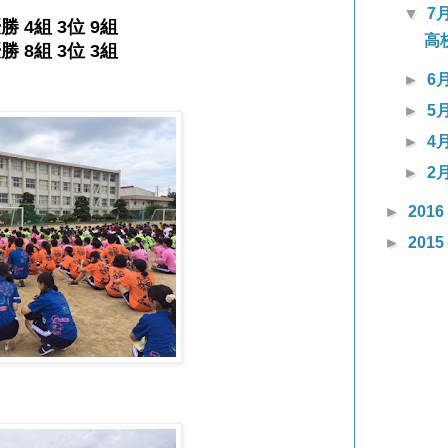
▼
7
勝 4組 3位 9組
高
勝 8組 3位 3組
►
6
►
5
►
4
►
2
►
2016
►
2015