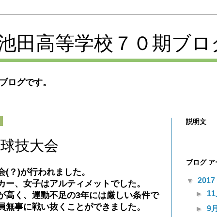
池田高等学校７０期ブロ
ブログです。
説明文
日
の球技大会
ブログ 
会(？)が行われました。
▼
2017
カー、女子はアルティメットでした。
►
1
が高く、運動不足の3年には厳しい条件で
員無事に戦い抜くことができました。
►
9