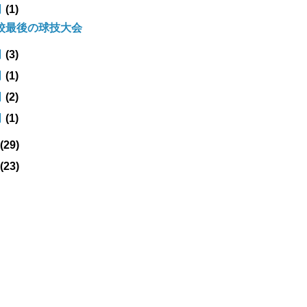
月
(1)
校最後の球技大会
月
(3)
月
(1)
月
(2)
月
(1)
(29)
(23)